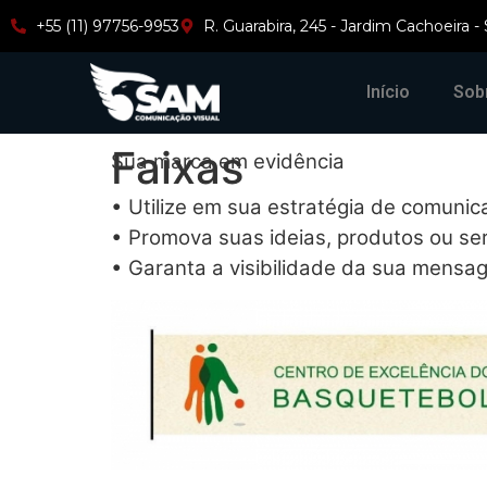
+55 (11) 97756-9953
R. Guarabira, 245 - Jardim Cachoeira -
Início
Sob
Faixas
Sua marca em evidência
• Utilize em sua estratégia de comunic
• Promova suas ideias, produtos ou se
• Garanta a visibilidade da sua mensa