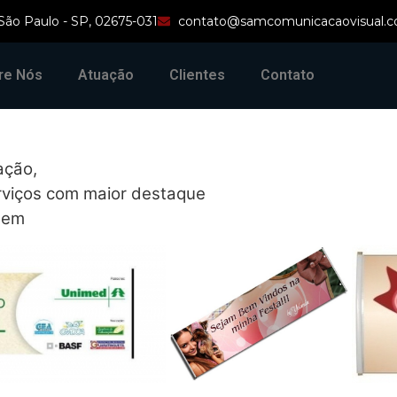
 São Paulo - SP, 02675-031
contato@samcomunicacaovisual.c
re Nós
Atuação
Clientes
Contato
ação,
rviços com maior destaque
gem