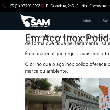
+55 (11) 97756-9953
R. Guarabira, 245 - Jardim Cachoeira -
Início
Sob
Em Aço Inox Polid
Trata-se de um material que passa por 
de forma que fique perfeitamente lisa e
É um material que requer mais cuidado
O brilho que o aço inox polido oferece
marca ou ambiente.