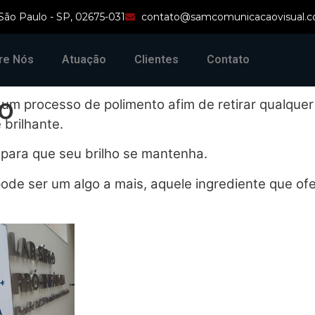
 São Paulo - SP, 02675-031
contato@samcomunicacaovisual.c
re Nós
Atuação
Clientes
Contato
o
um processo de polimento afim de retirar qualquer
 brilhante.
 para que seu brilho se mantenha.
 pode ser um algo a mais, aquele ingrediente que of